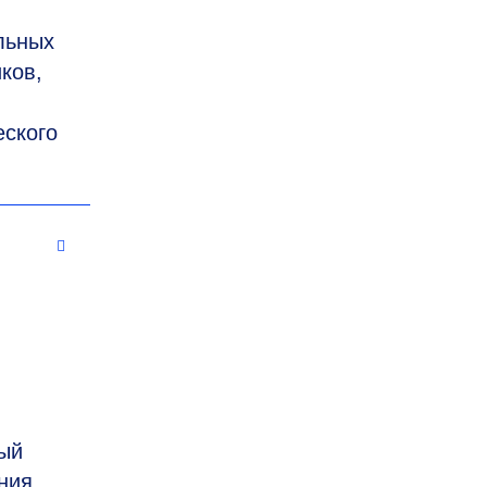
льных
ков,
ского
ый
ния