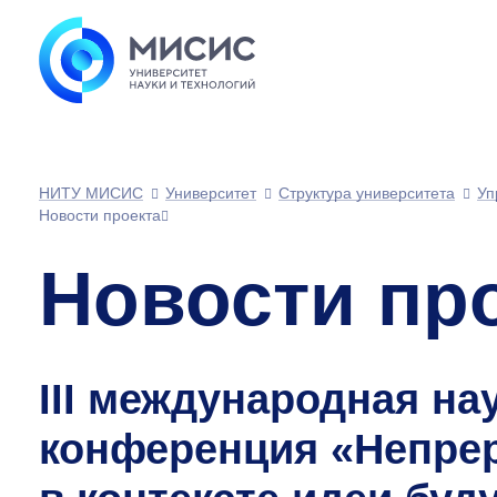
НИТУ МИСИС
Университет
Структура университета
Уп
Новости проекта
Новости пр
III международная на
конференция «Непре