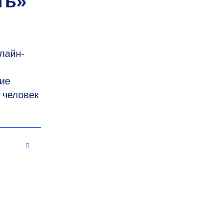
ть»
лайн-
ние
 человек