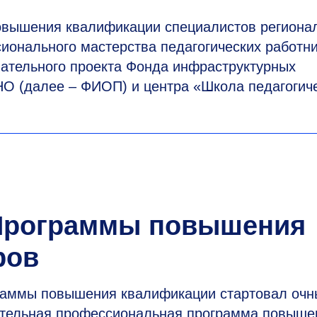
овышения квалификации специалистов региона
онального мастерства педагогических работни
вательного проекта Фонда инфраструктурных
О (далее ‒ ФИОП) и центра «Школа педагогиче
 Программы повышения
ров
раммы повышения квалификации стартовал очн
ительная профессиональная программа повыше