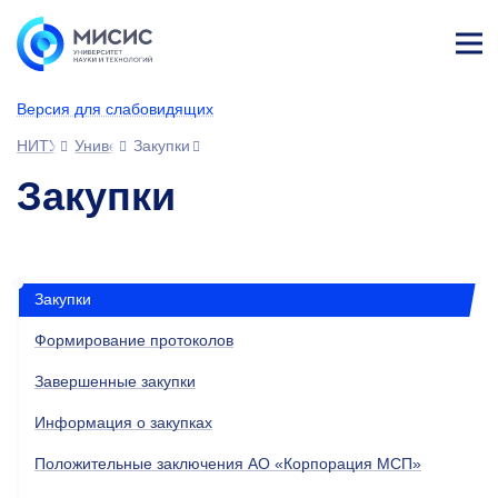
Лич
ны
Версия для слабовидящих
й
каб
НИТУ МИСИС
Университет
Закупки
ине
т
Закупки
Закупки
Формирование протоколов
Завершенные закупки
Информация о закупках
Положительные заключения АО «Корпорация МСП»