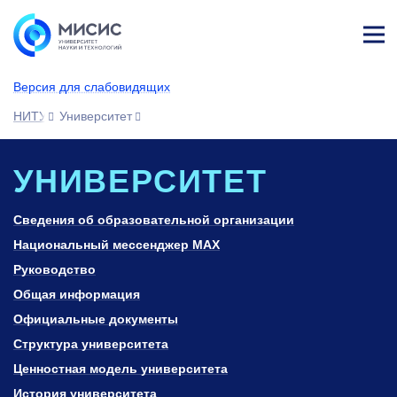
Лич
ны
Версия для слабовидящих
й
каб
НИТУ МИСИС
Университет
ине
т
УНИВЕРСИТЕТ
Сведения об образовательной организации
Национальный мессенджер MAX
Руководство
Общая информация
Официальные документы
Структура университета
Ценностная модель университета
История университета