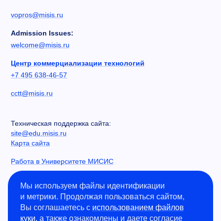
vopros@misis.ru
Admission Issues:
welcome@misis.ru
Центр коммерциализации технологий
+7 495 638-46-57
cctt@misis.ru
Техническая поддержка сайта:
site@edu.misis.ru
Карта сайта
Работа в Университете МИСИС
Сведения об образовательной организации
Мы используем файлы идентификации
и метрики. Продолжая пользоваться сайтом,
Информация о закупках
Вы соглашаетесь с
использованием файлов
Противодействие коррупции
куки
, а также ознакомлены и даете согласие
Политика конфиденциальности