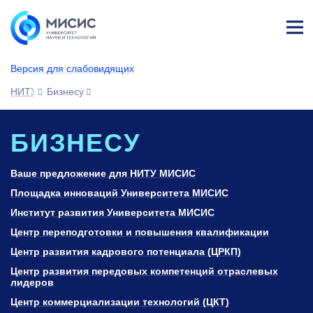
Лич
ны
Версия для слабовидящих
й
каб
НИТУ МИСИС
Бизнесу
ине
т
БИЗНЕСУ
Ваше предложение для НИТУ МИСИС
Площадка инноваций Университета МИСИС
Институт развития Университета МИСИС
Центр переподготовки и повышения квалификации
Центр развития кадрового потенциала (ЦРКП)
Центр развития передовых компетенций отраслевых
лидеров
Центр коммерциализации технологий (ЦКТ)