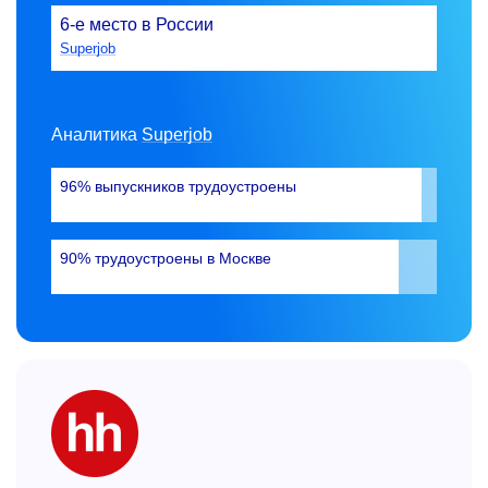
6-е
место в России
Superjob
Аналитика
Superjob
96% выпускников трудоустроены
90% трудоустроены в Москве