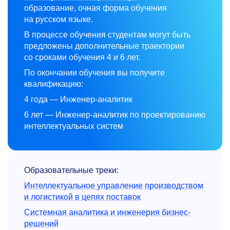
образование, очная форма обучения
на русском языке.
В процессе обучения студентам могут быть
предложены дополнительные траектории
со сроками обучения 4 и 6 лет.
По окончании обучения вы получите
квалификацию:
4 года — Инженер-аналитик
6 лет — Инженер-аналитик по проектированию
интеллектуальных систем
Образовательные треки:
Интеллектуальное управление производством
и логистикой в цепях поставок
Системная аналитика и инженерия бизнес-
решений