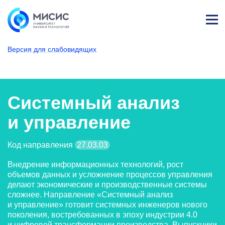
Лич
ны
Версия для слабовидящих
й
каб
НИТУ МИСИС
Поступающим
Условия приема
Базовое высшее образование
Направления подготовки
Системный анализ и упр
ине
т
Системный анализ
и управление
Код направления
27.03.03
Внедрение информационных технологий, рост
объемов данных и усложнение процессов управления
делают экономические и производственные системы
сложнее. Направление «Системный анализ
и управление» готовит системных инженеров нового
поколения, востребованных в эпоху индустрии 4.0
и цифровой трансформации производства. Выпускники