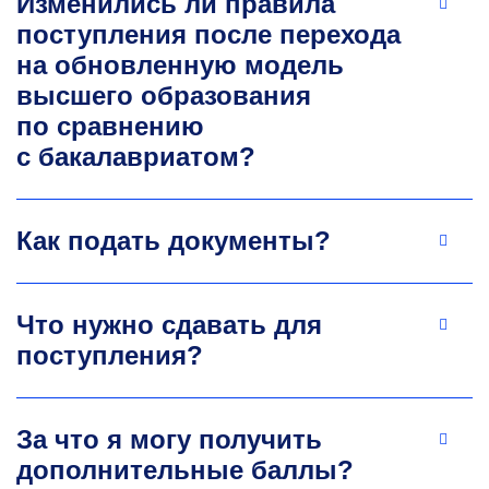
Изменились ли правила
электроснабжения. Число публикаций
поступления после перехода
за последние 5 лет — 18. Число публикаций
в ядре РИНЦ за последние 5 лет — 6.
на обновленную модель
av.pichuev@misis.ru
высшего образования
по сравнению
с бакалавриатом?
Как подать документы?
Леонид Александрович
Что нужно сдавать для
Плащанский
поступления?
К.т.н., профессор
кафедры энергетики
и энергоэффек­тивности горной
За что я могу получить
промышленности
дополнительные баллы?
Разработка и внедрение автоматизированного