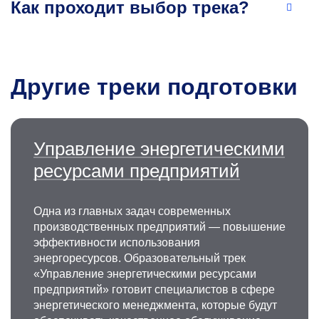
Как проходит выбор трека?
Разработка, внедрение, консалтинг
и инжиниринг систем энергетического
менеджмента. Число публикаций за последние
5 лет — 13. Число публикаций в ядре РИНЦ
Другие треки подготовки
за последние 5 лет — 8.
perfilieva.en@misis.ru
Управление энергетическими
ресурсами предприятий
Одна из главных задач современных
производственных предприятий — повышение
эффективности использования
Сергей Николаевич Решетняк
энергоресурсов. Образовательный трек
«Управление энергетическими ресурсами
К.т.н., профессор кафедры энергетики
предприятий» готовит специалистов в сфере
и энергоэффективности горной
энергетического менеджмента, которые будут
промышленности