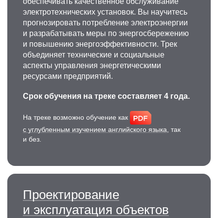
обеспечивать качественное обслуживание
Разработка и внедрение методов и средств
электротехнических установок. Вы научитесь
повышения качества электроэнергии. Число
прогнозировать потребление электроэнергии
публикаций за последние 5 лет — 62. Число
и разрабатывать меры по энергосбережению
публикаций в ядре РИНЦ за последние
и повышению энергоэффективности. Трек
5 лет — 28.
объединяет технические и социальные
аспекты управления энергетическими
+7 499 230-24-07
ресурсами предприятий.
Reshetnyak.sn@misis.ru
Срок обучения на треке составляет 4 года.
На треке возможно обучение как
с углубленным изучением английского языка
, так
и без.
Проектирование
и эксплуатация объектов