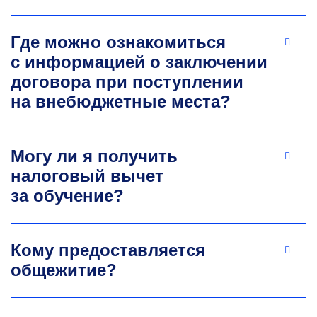
проектирования систем электроснабжения.
Число публикаций за последние 5 лет — 18.
Число публикаций в ядре РИНЦ за последние
Где можно ознакомиться
5 лет — 8.
с информацией о заключении
+7 499 230-23-35
договора при поступлении
plaschanskiy.la@misis.ru
на внебюджетные места?
Могу ли я получить
налоговый вычет
за обучение?
Евгения Николаевна
Кому предоставляется
Кутепова
общежитие?
К.т.н., доцент
кафедры энергетики
и энергоэффек­тивности горной
промышленности