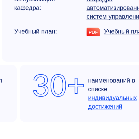
кафедра:
автоматизиро­ван
систем управлен
Учебный план:
Учебный пл
30+
я
наименований в
списке
индивидуальных
достижений