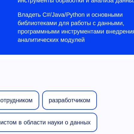
инструменты обработки и анализа данны
Владеть C#/Java/Python и основными
библиотеками для работы с данными,
программными инструментами внедрени
аналитических модулей
сотрудником
разработчиком
истом в области науки о данных