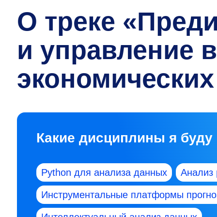
О треке «Пред
и управление 
экономических
Какие дисциплины я буду
Python для анализа данных
Анализ 
Инструментальные платформы прогно