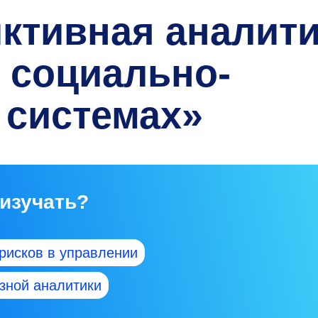
иктивная аналит
в социально-
 системах»
 изучать?
рисков в управлении
зной аналитики