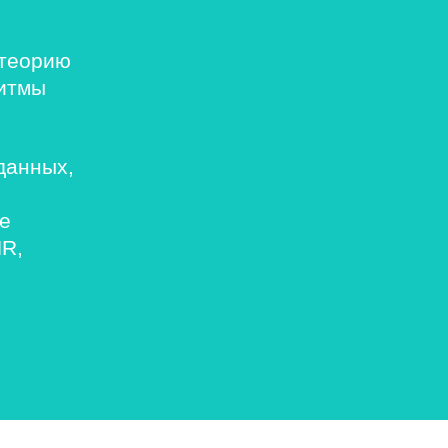
 теорию
ритмы
данных,
е
HR,