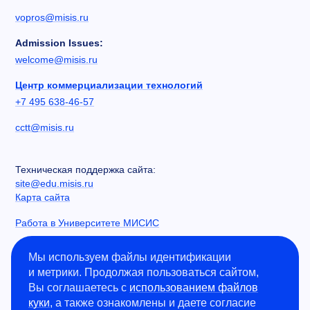
vopros@misis.ru
Admission Issues:
welcome@misis.ru
Центр коммерциализации технологий
+7 495 638-46-57
cctt@misis.ru
Техническая поддержка сайта:
site@edu.misis.ru
Карта сайта
Работа в Университете МИСИС
Сведения об образовательной организации
Мы используем файлы идентификации
и метрики. Продолжая пользоваться сайтом,
Информация о закупках
Вы соглашаетесь с
использованием файлов
Противодействие коррупции
куки
, а также ознакомлены и даете согласие
Политика конфиденциальности