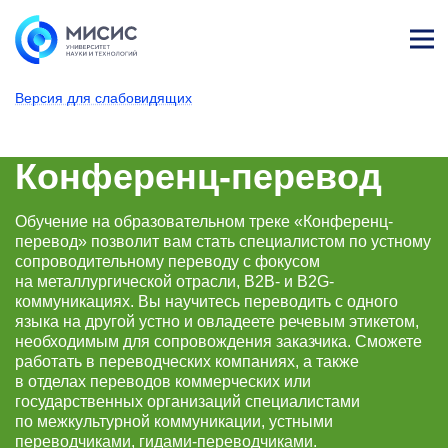
Лич
ны
Версия для слабовидящих
й
каб
НИТУ МИСИС
Поступающим
Условия приема
Базовое высшее образование
Направления подготовки
Лингвистика
Конференц-пере
ине
т
Конференц-перевод
Обучение на образовательном треке «Конференц-
перевод» позволит вам стать специалистом по устному
сопроводительному переводу с фокусом
на металлургической отрасли, B2B- и B2G-
коммуникациях. Вы научитесь переводить с одного
языка на другой устно и овладеете речевым этикетом,
необходимым для сопровождения заказчика. Сможете
работать в переводческих компаниях, а также
в отделах переводов коммерческих или
государственных организаций специалистами
по межкультурной коммуникации, устными
переводчиками, гидами-переводчиками.