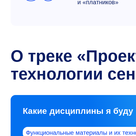
и «платников»
О треке «Прое
технологии се
Какие дисциплины я буду
Функциональные материалы и их техн