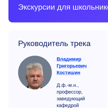
Экскурсии для школьни
Руководитель трека
Владимир
Григорьевич
Костишин
Д.ф.-м.н.,
профессор,
заведующий
кафедрой