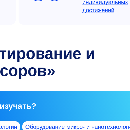
индивидуальных
достижений
ктирование и
нсоров»
 изучать?
ологии
Оборудование микро- и нанотехнолог