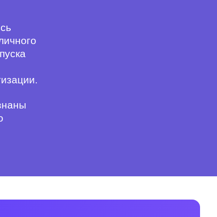
есь
личного
пуска
тизации.
знаны
о