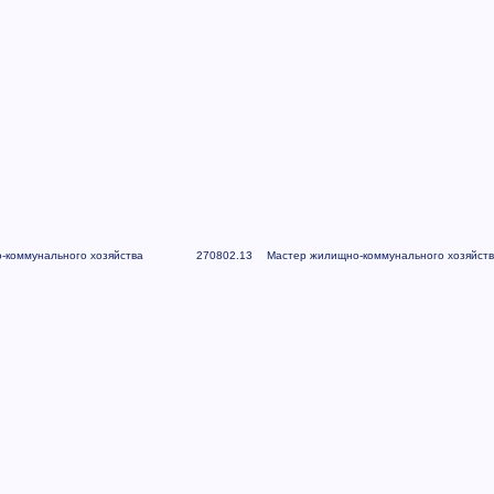
-коммунального хозяйства
270802.13
Мастер жилищно-коммунального хозяйств