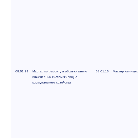
08.01.29
Мастер по ремонту и обслуживанию
08.01.10
Мастер жилищно
инженерных систем жилищно-
коммунального хозяйства