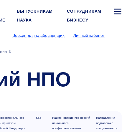
ВЫПУСКНИКАМ
СОТРУДНИКАМ
ИЕ
НАУКА
БИЗНЕСУ
Версия для слабовидящих
Личный кабинет
ания
ний НПО
офессионального
Код
Наименование профессий
Направления
н приказом
начального
подготовки/
ийской Федерации
профессионального
специальности