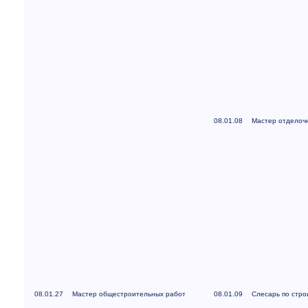
08.01.08
Мастер отделоч
08.01.27
Мастер общестроительных работ
08.01.09
Слесарь по стр