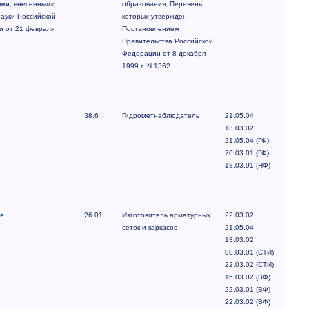
иями, внесенными
образования, Перечень
ауки Российской
которых утвержден
 и от 21 февраля
Постановлением
Правительства Российской
Федерации от 8 декабря
1999 г. N 1362
38.6
Гидрометнаблюдатель
21.05.04
13.03.02
21.05.04 (ГФ)
20.03.01 (ГФ)
18.03.01 (НФ)
в
26.01
Изготовитель арматурных
22.03.02
сеток и каркасов
21.05.04
13.03.02
08.03.01 (СТИ)
22.03.02 (СТИ)
15.03.02 (ВФ)
22.03.01 (ВФ)
22.03.02 (ВФ)