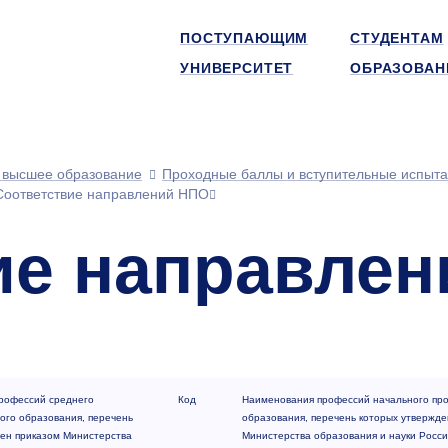
ПОСТУПАЮЩИМ
СТУДЕНТАМ
УНИВЕРСИТЕТ
ОБРАЗОВАН
 высшее образование
Проходные баллы и вступительные испыт
Соответствие направлений НПО
ие направле
рофессий среднего
Код
Наименования профессий начального пр
ого образования, перечень
образования, перечень которых утвержде
ен приказом Министерства
Министерства образования и науки Росс