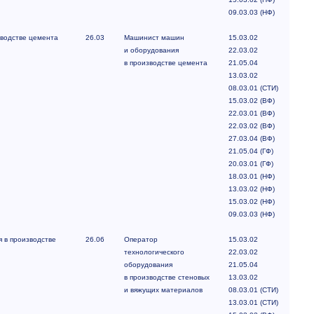
09.03.03 (НФ)
водстве цемента
26.03
Машинист машин
15.03.02
и оборудования
22.03.02
в производстве цемента
21.05.04
13.03.02
08.03.01 (СТИ)
15.03.02 (ВФ)
22.03.01 (ВФ)
22.03.02 (ВФ)
27.03.04 (ВФ)
21.05.04 (ГФ)
20.03.01 (ГФ)
18.03.01 (НФ)
13.03.02 (НФ)
15.03.02 (НФ)
09.03.03 (НФ)
 в производстве
26.06
Оператор
15.03.02
технологического
22.03.02
оборудования
21.05.04
в производстве стеновых
13.03.02
и вяжущих материалов
08.03.01 (СТИ)
13.03.01 (СТИ)