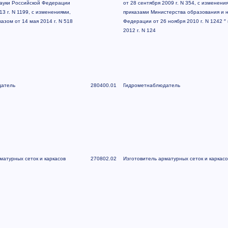
ауки Российской Федерации
от 28 сентября 2009 г. N 354, с изменен
13 г. N 1199, с изменениями,
приказами Министерства образования и н
азом от 14 мая 2014 г. N 518
Федерации от 26 ноября 2010 г. N 1242 ″
2012 г. N 124
датель
280400.01
Гидрометнаблюдатель
матурных сеток и каркасов
270802.02
Изготовитель арматурных сеток и каркасо