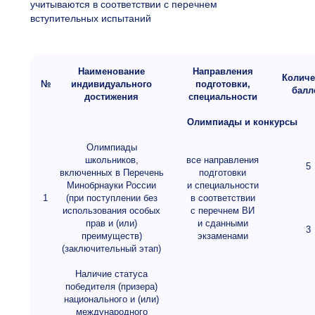
учитываются в соответствии с перечнем
вступительных испытаний
Наименование
Направления
Количе
№
индивидуального
подготовки,
балл
достижения
специальности
Олимпиады и конкурсы
Олимпиады
школьников,
все направления
5
включенных в Перечень
подготовки
Минобрнауки России
и специальности
1
(при поступлении без
в соответствии
использования особых
с перечнем ВИ
прав и (или)
и сданными
3
преимуществ)
экзаменами
(заключительный этап)
Наличие статуса
победителя (призера)
национального и (или)
международного