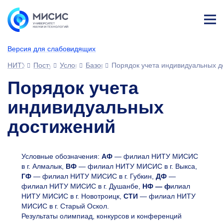
Лич
ны
Версия для слабовидящих
й
каб
НИТУ МИСИС
Поступающим
Условия приема
Базовое высшее образование
Порядок учета индивидуальных 
ине
т
Порядок учета
индивидуальных
достижений
Условные обозначения:
АФ
— филиал НИТУ МИСИС
в г. Алмалык,
ВФ
— филиал НИТУ МИСИС в г. Выкса,
ГФ
— филиал НИТУ МИСИС в г. Губкин,
ДФ
—
филиал НИТУ МИСИС в г. Душанбе,
НФ — ф
илиал
НИТУ МИСИС в г. Новотроицк,
СТИ
— филиал НИТУ
МИСИС в г. Старый Оскол.
Результаты олимпиад, конкурсов и конференций