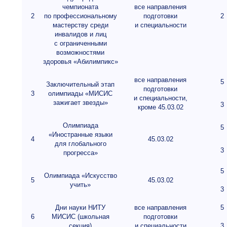
чемпионата
все направления
2
по профессиональному
подготовки
2
мастерству среди
и специальности
инвалидов и лиц
с ограниченными
возможностями
здоровья «Абилимпикс»
все направления
5
Заключительный этап
подготовки
3
олимпиады «МИСИС
и специальности,
зажигает звезды»
3
кроме 45.03.02
Олимпиада
5
«Иностранные языки
4
45.03.02
для глобального
3
прогресса»
5
Олимпиада «Искусство
5
45.03.02
учить»
3
Дни науки НИТУ
все направления
5
6
МИСИС (школьная
подготовки
секция)
и специальности
3