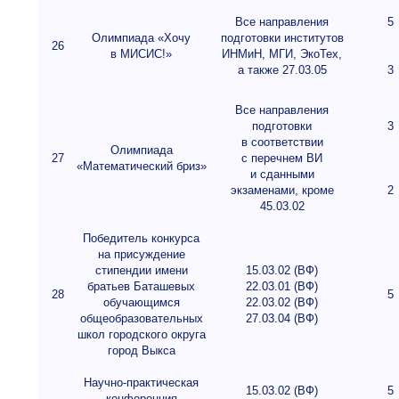
Все направления
5
Олимпиада «Хочу
подготовки институтов
26
в МИСИС!»
ИНМиН, МГИ, ЭкоТех,
а также 27.03.05
3
Все направления
подготовки
3
в соответствии
Олимпиада
27
с перечнем ВИ
«Математический бриз»
и сданными
экзаменами, кроме
2
45.03.02
Победитель конкурса
на присуждение
стипендии имени
15.03.02 (ВФ)
братьев Баташевых
22.03.01 (ВФ)
28
5
обучающимся
22.03.02 (ВФ)
общеобразовательных
27.03.04 (ВФ)
школ городского округа
город Выкса
Научно-практическая
15.03.02 (ВФ)
5
конференция