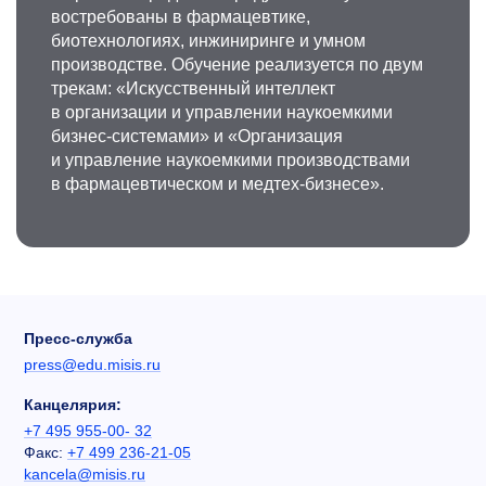
востребованы в фармацевтике,
биотехнологиях, инжиниринге и умном
производстве. Обучение реализуется по двум
трекам: «Искусственный интеллект
в организации и управлении наукоемкими
бизнес-системами» и «Организация
и управление наукоемкими производствами
в фармацевтическом и медтех-бизнесе».
Пресс-служба
press@edu.misis.ru
Канцелярия:
+7 495 955-00- 32
Факс:
+7 499 236-21-05
kancela@misis.ru