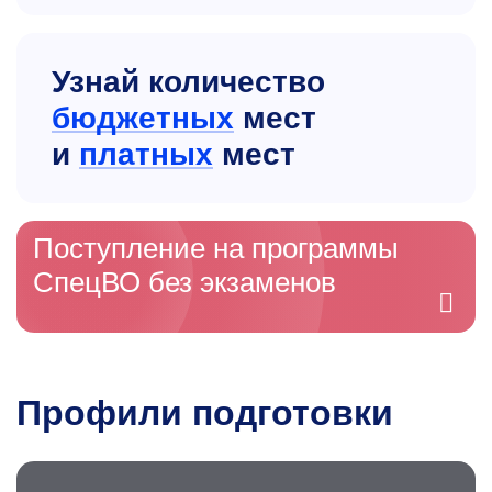
Узнай количество
бюджетных
мест
и
платных
мест
Поступление на программы
СпецВО без экзаменов
Профили подготовки