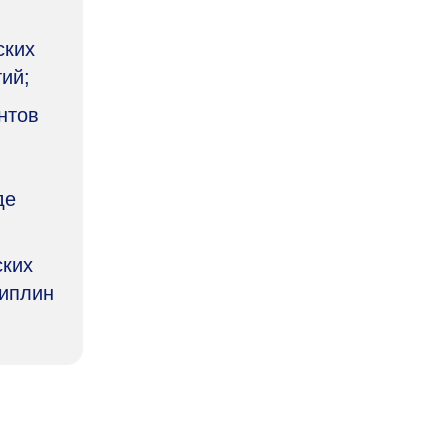
ских
ий;
нтов
де
ских
циплин