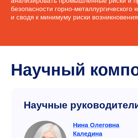
анализировать промышленные риски и п
безопасности горно-металлургического 
и сводя к минимуму риски возникновения
Научный комп
Научные руководител
Нина Олеговна
Каледина