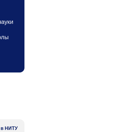
науки
олы
 в НИТУ