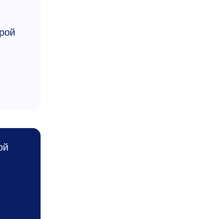
рой
ой