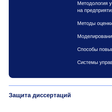
Методология 
на предприят
Методы оценки
Моделирование
Способы повыш
Системы упра
Защита диссертаций