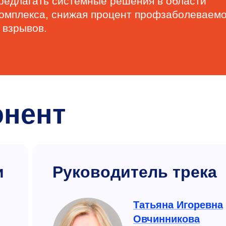
редлагать системные решения в области
комплекса, снижая процент профзаболеваем
 взрывов.
онент
и
Руководитель трека
Татьяна Игоревна
Овчинникова