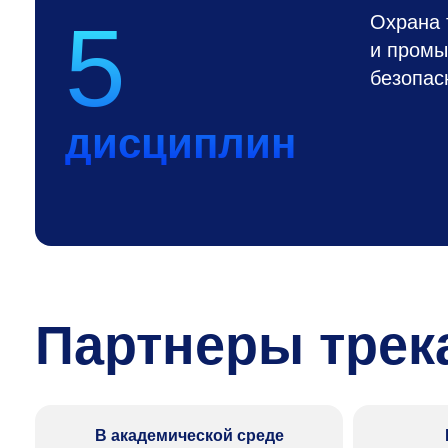
5
Охрана 
и пром
безопас
дисциплин
Партнеры трека
В академической среде