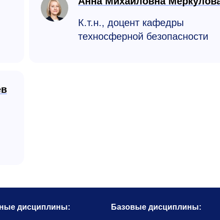
Анна Михайловна Меркулов
К.т.н., доцент кафедры
техносферной безопасности
ев
ные дисциплины:
Базовые дисциплины: