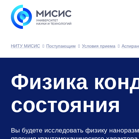
НИТУ МИСИС
Поступающим
Условия приема
Аспиран
Физика кон
состояния
Вы будете исследовать физику наноразм
явления квантомеханического характера