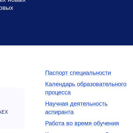
новых
л
Паспорт специальности
Календарь образовательного
процесса
Научная деятельность
аспиранта
RAEX
Работа во время обучения