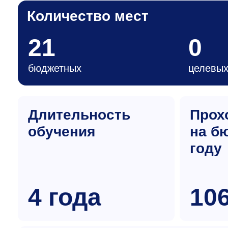
Количество мест
21
0
бюджетных
целевы
Длительность
Прох
обучения
на б
году
4 года
10