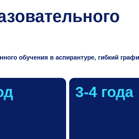
азовательного
ного обучения в аспирантуре, гибкий графи
од
3-4
года