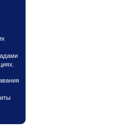
их
ладами
циях.
авания
щиты