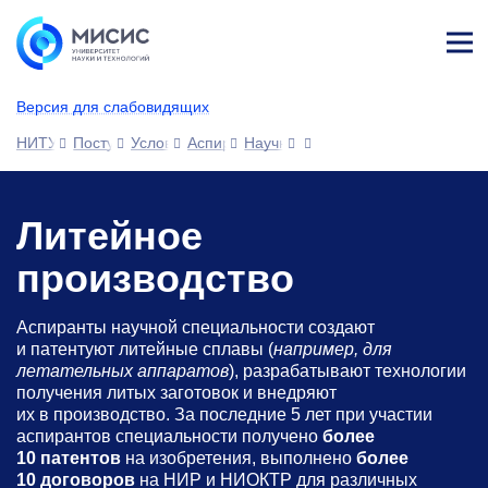
Лич
ны
Версия для слабовидящих
й
каб
НИТУ МИСИС
Поступающим
Условия приема
Аспирантура
Научные специальности
ине
т
Литейное
производство
Аспиранты научной специальности создают
и патентуют литейные сплавы (
например, для
летательных аппаратов
), разрабатывают технологии
получения литых заготовок и внедряют
их в производство. За последние 5 лет при участии
аспирантов специальности получено
более
10 патентов
на изобретения, выполнено
более
10 договоров
на НИР и НИОКТР для различных