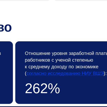
во
в
Отношение уровня заработной плат
работников с ученой степенью
к среднему доходу по экономике
(
согласно исследованию НИУ ВШЭ
):
262%