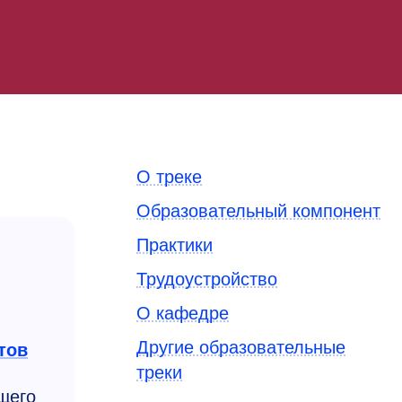
О треке
Образовательный компонент
Практики
Трудоустройство
О кафедре
Другие образовательные
тов
треки
ющего