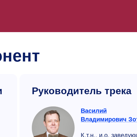
онент
и
Руководитель трека
Василий
Владимирович Зо
К.т.н., и.о. заведу