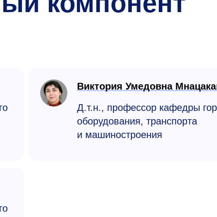
ный компонент
Виктория Умедовна Мнацака
го
Д.т.н., профессор кафедры го
оборудования, транспорта
и машино­строения
го