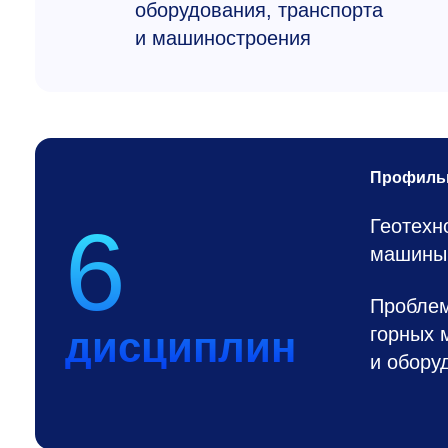
оборудования, транспорта
и машиностроения
Профиль
6
Геотехн
машины
Пробле
горных 
дисциплин
и обору