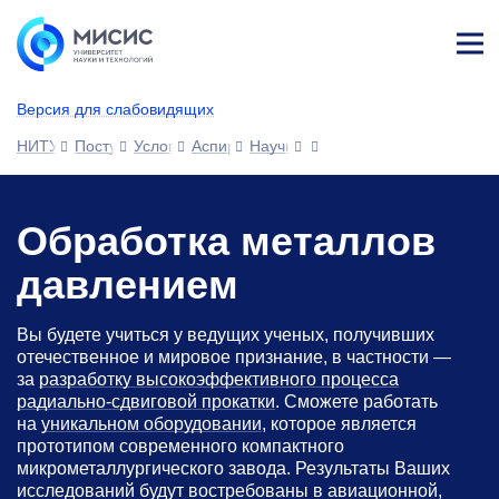
Лич
ны
Версия для слабовидящих
й
каб
НИТУ МИСИС
Поступающим
Условия приема
Аспирантура
Научные специальности
ине
т
Обработка металлов
давлением
Вы будете учиться у ведущих ученых, получивших
отечественное и мировое признание, в частности —
за
разработку высокоэффективного процесса
радиально-сдвиговой прокатки
. Сможете работать
на
уникальном оборудовании
, которое является
прототипом современного компактного
микрометаллургического завода. Результаты Ваших
исследований будут востребованы в авиационной,