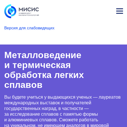
Лич
ны
Версия для слабовидящих
й
каб
НИТУ МИСИС
Поступающим
Условия приема
Аспирантура
Научные специальности
Металловедение и термич
Металловедение и
ине
т
Металловедение
и термическая
обработка легких
сплавов
Вы будете учиться у выдающихся ученых — лауреатов
международных выставок и получателей
государственных наград, в частности —
за исследование сплавов с памятью формы
и алюминиевых сплавов. Сможете работать
на уникальном, не имеющем аналогов в мировой