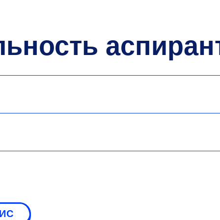
льность аспиран
СИС