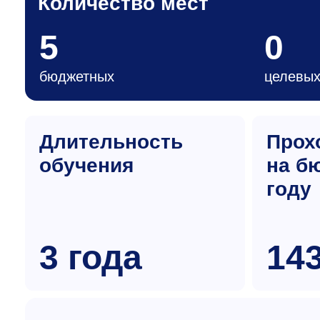
Количество мест
5
0
бюджетных
целевы
Длительность
Прох
обучения
на б
году
3 года
14