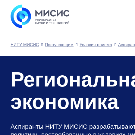
НИТУ МИСИС
Поступающим
Условия приема
Аспиран
Региональн
экономика
Аспиранты НИТУ МИСИС разрабатывают
политики, востребованные в условиях м