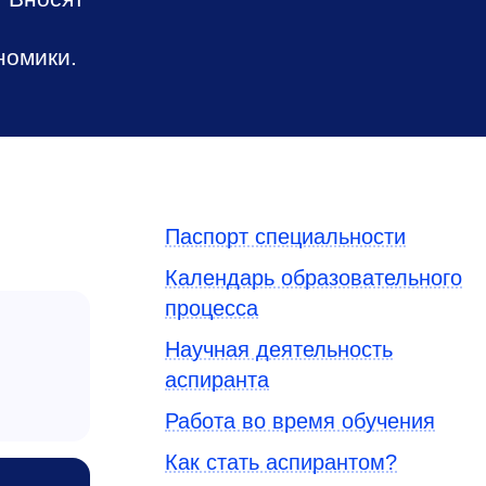
номики.
Паспорт специальности
Календарь образовательного
процесса
Научная деятельность
аспиранта
Работа во время обучения
Как стать аспирантом?