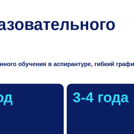
азовательного
ного обучения в аспирантуре, гибкий графи
од
3-4
года