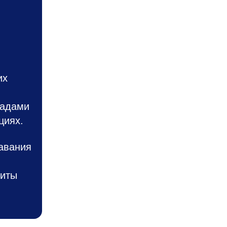
их
ладами
циях.
авания
щиты