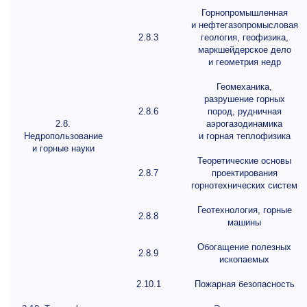
Горнопромышленная
и нефтегазопромысловая
2.8.3
геология, геофизика,
маркшейдерское дело
и геометрия недр
Геомеханика,
разрушение горных
2.8.6
пород, рудничная
2.8.
аэрогазодинамика
Недропользование
и горная теплофизика
и горные науки
Теоретические основы
2.8.7
проектирования
горнотехнических систем
Геотехнология, горные
2.8.8
машины
Обогащение полезных
2.8.9
ископаемых
2.10.1
Пожарная безопасность