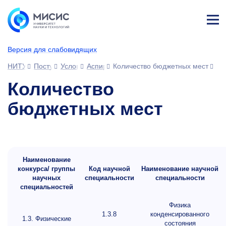
Лич
ны
Версия для слабовидящих
й
каб
НИТУ МИСИС
Поступающим
Условия приема
Аспирантура
Количество бюджетных мест
ине
т
Количество
бюджетных мест
Наименование
конкурса/ группы
Код научной
Наименование научной
научных
специальности
специальности
специальностей
Физика
1.3.8
конденсированного
1.3. Физические
состояния