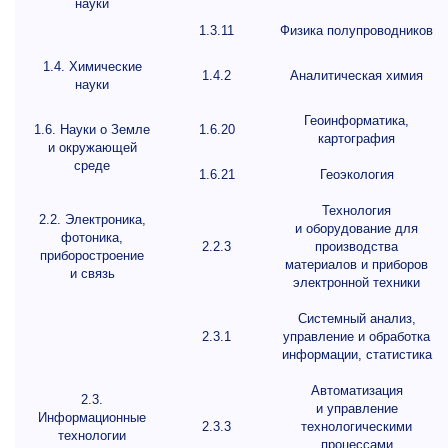
науки
1.3.11
Физика полупроводников
1.4. Химические
1.4.2
Аналитическая химия
науки
Геоинформатика,
1.6. Науки о Земле
1.6.20
картография
и окружающей
среде
1.6.21
Геоэкология
Технология
2.2. Электроника,
и оборудование для
фотоника,
2.2.3
производства
приборостроение
материалов и приборов
и связь
электронной техники
Системный анализ,
2.3.1
управление и обработка
информации, статистика
Автоматизация
2.3.
и управление
Информационные
2.3.3
технологическими
технологии
процессами