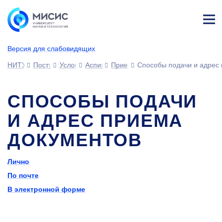
Лич
ны
Версия для слабовидящих
й
каб
НИТУ МИСИС
Поступающим
Условия приема
Аспирантура
Прием документов
Способы подачи и адрес
ине
т
СПОСОБЫ ПОДАЧИ
И АДРЕС ПРИЕМА
ДОКУМЕНТОВ
Лично
По почте
В электронной форме