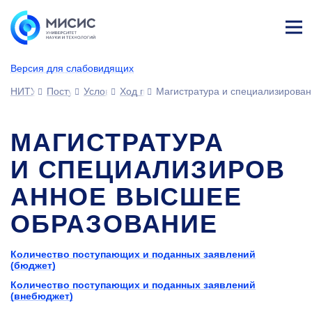
Лич
ны
Версия для слабовидящих
й
каб
НИТУ МИСИС
Поступающим
Условия приема
Ход приемной кампании
Магистратура и специализирова
ине
т
МАГИСТРАТУРА
И СПЕЦИАЛИЗИРОВ
АННОЕ ВЫСШЕЕ
ОБРАЗОВАНИЕ
Количество поступающих и поданных заявлений
(бюджет)
Количество поступающих и поданных заявлений
(внебюджет)