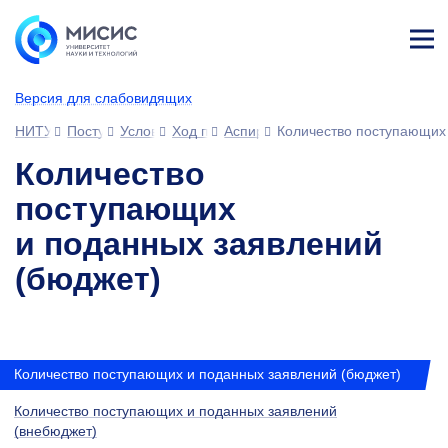
Лич
ны
Версия для слабовидящих
й
каб
НИТУ МИСИС
Поступающим
Условия приема
Ход приемной кампании
Аспирантура
Количество поступающих 
ине
т
Количество
поступающих
и поданных заявлений
(бюджет)
Количество поступающих и поданных заявлений (бюджет)
Количество поступающих и поданных заявлений
(внебюджет)