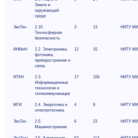
Земле и
окружающей
среде
ЭкоТех
2.10.
3
13
НИТУ М
Техносферная
безопасность
ИНМиН
2.2. Электроника,
12
15
НИТУ М
фотоника,
приборостроение и
связь
ИТКН
2.3.
17
156
НИТУ М
Информационные
технологии и
телекоммуникации
МГИ
2.4. Энергетика и
4
9
НИТУ М
электротехника
ЭкоТех
2.5.
6
23
НИТУ М
Машиностроение
ЭкоТех/
2.6. Химические
62
113
НИТУ М