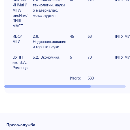
ИНМиН/
технологии, науки
МГИ/
о материалах,
БиоИнж/
металлургия
ПИШ
МАСТ
ИБО/
2.8.
45
68
НИТУ М
МГИ
Недропользование
и горные науки
ЭУПП
5.2. Экономика
5
70
НИТУ М
им. В.А.
Роменца
Итого:
530
Пресс-служба