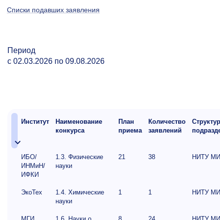
Списки подавших заявления
Период
с 02.03.2026 по 09.08.2026
Институт
Наименование
План
Количество
Структу
конкурса
приема
заявлений
подразд
ИБО/
1.3. Физические
21
38
НИТУ М
ИНМиН/
науки
ИФКИ
ЭкоТех
1.4. Химические
1
1
НИТУ М
науки
МГИ
1.6. Науки о
8
24
НИТУ М