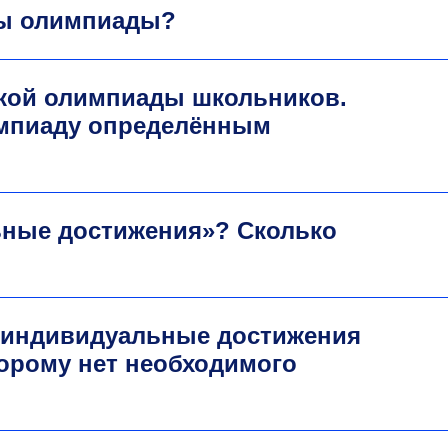
ты олимпиады?
ской олимпиады школьников.
импиаду определённым
ьные достижения»? Сколько
 индивидуальные достижения
торому нет необходимого