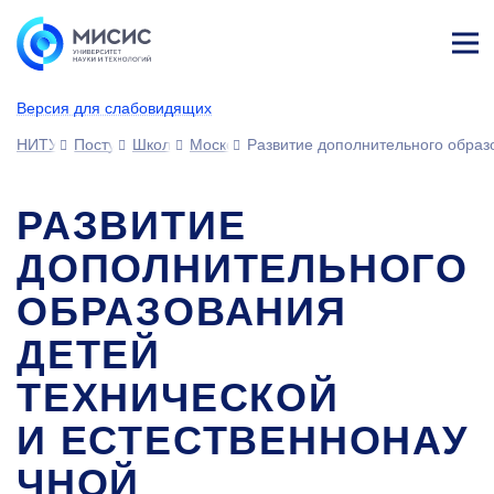
Лич
ны
Версия для слабовидящих
й
каб
НИТУ МИСИС
Поступающим
Школьникам
Московские образовательные проекты
Развитие дополнительного обра
ине
т
РАЗВИТИЕ
ДОПОЛНИТЕЛЬНОГО
ОБРАЗОВАНИЯ
ДЕТЕЙ
ТЕХНИЧЕСКОЙ
И ЕСТЕСТВЕННОНАУ
ЧНОЙ