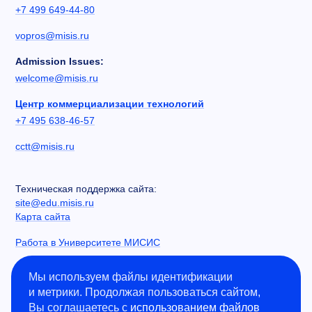
+7 499 649-44-80
vopros@misis.ru
Admission Issues:
welcome@misis.ru
Центр коммерциализации технологий
+7 495 638-46-57
cctt@misis.ru
Техническая поддержка сайта:
site@edu.misis.ru
Карта сайта
Работа в Университете МИСИС
Сведения об образовательной организации
Мы используем файлы идентификации
и метрики. Продолжая пользоваться сайтом,
Информация о закупках
Вы соглашаетесь с
использованием файлов
Противодействие коррупции