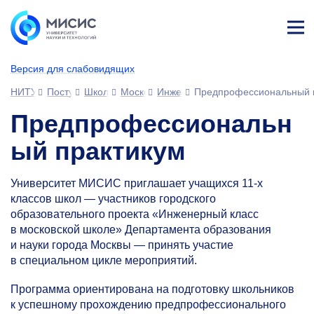
Лич
ны
Версия для слабовидящих
й
каб
НИТУ МИСИС
Поступающим
Школьникам
Московские образовательные проекты
Инженерный класс в московской 
Предпрофессиональный 
ине
т
Предпрофессиональн
ый практикум
Университет МИСИС приглашает учащихся
11-х
классов школ — участников городского
образовательного проекта «Инженерный класс
в московской школе» Департамента образования
и науки города Москвы — принять участие
в специальном цикле мероприятий.
Программа ориентирована на подготовку школьников
к успешному прохождению предпрофессионального