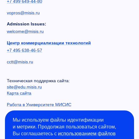
+7 499 649-44-80
vopros@misis.ru
Admission Issues:
welcome@misis.ru
Центр коммерциализации технологий
+7 495 638-46-57
cctt@misis.ru
Техническая поддержка сайта:
site@edu.misis.ru
Карта сайта
Работа в Университете МИСИС
Сведения об образовательной организации
Мы используем файлы идентификации
и метрики. Продолжая пользоваться сайтом,
Информация о закупках
Вы соглашаетесь с
использованием файлов
Противодействие коррупции