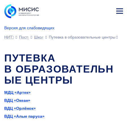
Лич
ны
Версия для слабовидящих
й
каб
НИТУ МИСИС
Поступающим
Школьникам
Путевка в образовательные центры
ине
т
ПУТЕВКА
В ОБРАЗОВАТЕЛЬН
ЫЕ ЦЕНТРЫ
МДЦ «Артек»
ВДЦ «Океан»
ВДЦ «Орлёнок»
ВДЦ «Алые паруса»