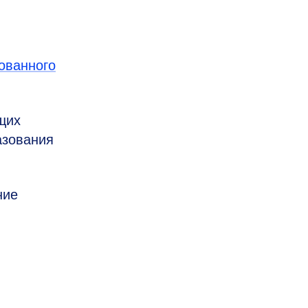
ованного
щих
азования
ние