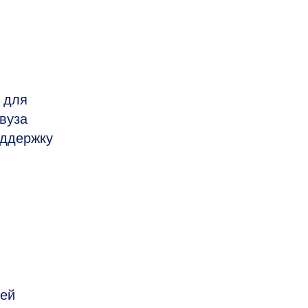
 для
вуза
оддержку
ией