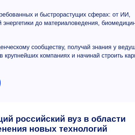
ребованных и быстрорастущих сферах: от ИИ,
й энергетики до материаловедения, биомедици
енческому сообществу, получай знания у веду
 в крупнейших компаниях и начинай строить кар
ий российский вуз в области
енения новых технологий