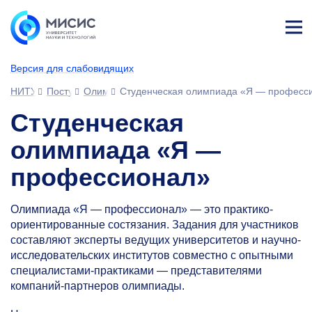
Лич
ны
Версия для слабовидящих
й
каб
НИТУ МИСИС
Поступающим
Олимпиады и конкурсы для студентов
Студенческая олимпиада «Я — професс
ине
т
Студенческая
олимпиада «Я —
профессионал»
Олимпиада «Я — профессионал» — это практико-
ориентированные состязания. Задания для участников
составляют эксперты ведущих университетов и научно-
исследовательских институтов совместно с опытными
специалистами-практиками — представителями
компаний-партнеров олимпиады.