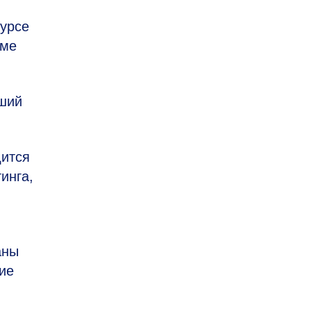
курсе
еме
чший
дится
инга,
аны
ие