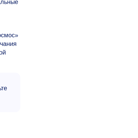
альные
осмос»
нчания
ой
ьте