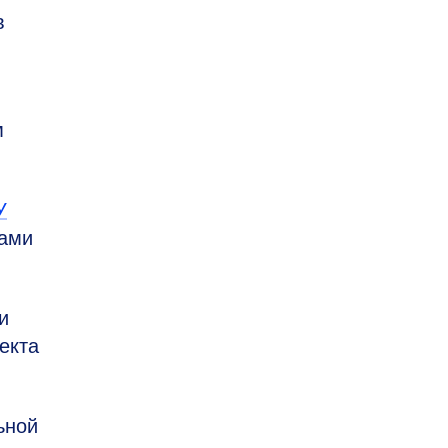
в
м
У
нами
и
екта
ьной