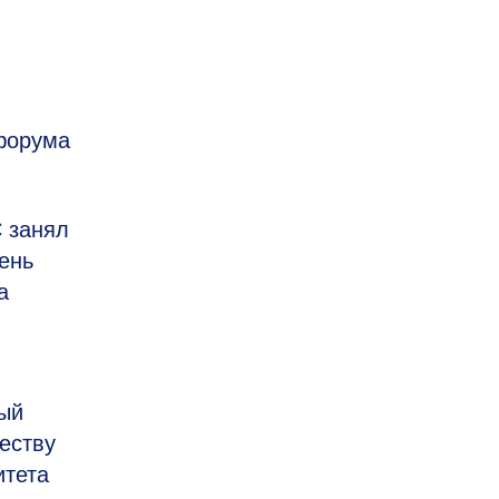
 форума
 занял
ень
а
ый
еству
итета