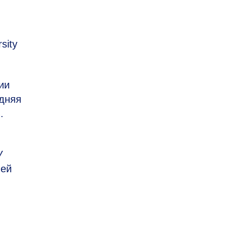
sity
ии
едняя
.
У
лей