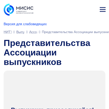
Лич
ны
Версия для слабовидящих
й
каб
НИТУ МИСИС
Выпускникам
Ассоциация выпускников
Представительства Ассоциации выпускни
ине
т
Представительства
Ассоциации
выпускников