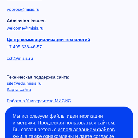
vopros@misis.ru
Admission Issues:
welcome@misis.ru
Центр коммерциализации технологий
+7 495 638-46-57
cctt@misis.ru
Техническая поддержка сайта:
site@edu.misis.ru
Карта сайта
Работа в Университете МИСИС
Сведения об образовательной организации
Мы используем файлы идентификации
и метрики. Продолжая пользоваться сайтом,
Информация о закупках
Вы соглашаетесь с
использованием файлов
Противодействие коррупции
куки
, а также ознакомлены и даете согласие
Политика конфиденциальности