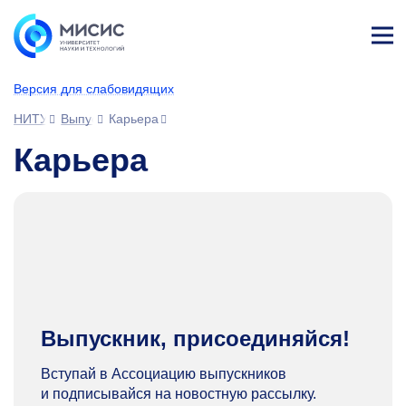
Лич
ны
Версия для слабовидящих
й
каб
НИТУ МИСИС
Выпускникам
Карьера
ине
т
Карьера
Выпускник, присоединяйся!
Вступай в Ассоциацию выпускников
и подписывайся на новостную рассылку.