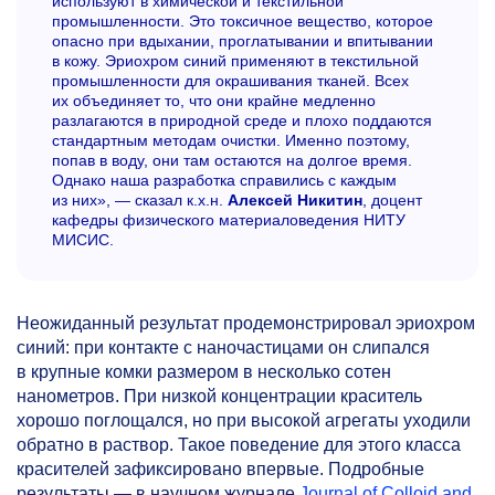
используют в химической и текстильной
промышленности. Это токсичное вещество, которое
опасно при вдыхании, проглатывании и впитывании
в кожу. Эриохром синий применяют в текстильной
промышленности для окрашивания тканей. Всех
их объединяет то, что они крайне медленно
разлагаются в природной среде и плохо поддаются
стандартным методам очистки. Именно поэтому,
попав в воду, они там остаются на долгое время.
Однако наша разработка справились с каждым
из них», — сказал к.х.н.
Алексей Никитин
, доцент
кафедры физического материало­ведения НИТУ
МИСИС.
Неожиданный результат продемонстрировал эриохром
синий: при контакте с наночастицами он слипался
в крупные комки размером в несколько сотен
нанометров. При низкой концентрации краситель
хорошо поглощался, но при высокой агрегаты уходили
обратно в раствор. Такое поведение для этого класса
красителей зафиксировано впервые. Подробные
результаты — в научном журнале
Journal of Colloid and