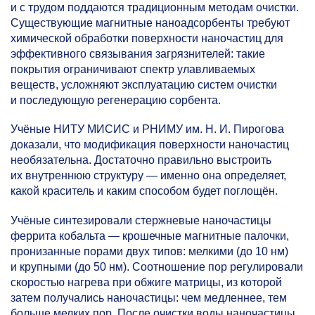
и с трудом поддаются традиционным методам очистки.
Существующие магнитные наноадсорбенты требуют
химической обработки поверхности наночастиц для
эффективного связывания загрязнителей: такие
покрытия ограничивают спектр улавливаемых
веществ, усложняют эксплуатацию систем очистки
и последующую регенерацию сорбента.
Учёные НИТУ МИСИС и РНИМУ им. Н. И. Пирогова
доказали, что модификация поверхности наночастиц
необязательна. Достаточно правильно выстроить
их внутреннюю структуру — именно она определяет,
какой краситель и каким способом будет поглощён.
Учёные синтезировали стержневые наночастицы
феррита кобальта — крошечные магнитные палочки,
пронизанные порами двух типов: мелкими (до 10 нм)
и крупными (до 50 нм). Соотношение пор регулировали
скоростью нагрева при обжиге матрицы, из которой
затем получались наночастицы: чем медленнее, тем
больше мелких пор. После очистки воды наночастицы