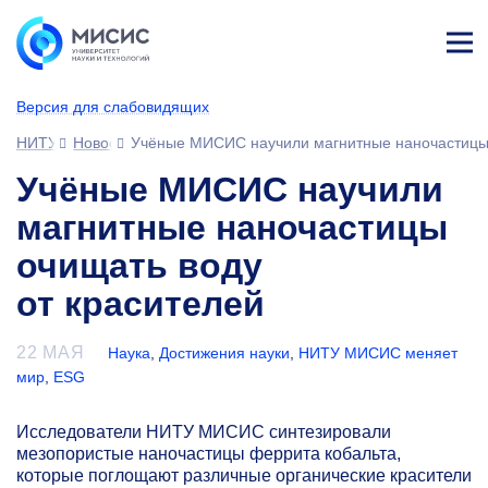
Лич
ны
Версия для слабовидящих
й
каб
НИТУ МИСИС
Новости
Учёные МИСИС научили магнитные наночастицы 
ине
т
Учёные МИСИС научили
магнитные наночастицы
очищать воду
от красителей
22 МАЯ
Наука
,
Достижения науки
,
НИТУ МИСИС меняет
мир
,
ESG
Исследователи НИТУ МИСИС синтезировали
мезопористые наночастицы феррита кобальта,
которые поглощают различные органические красители