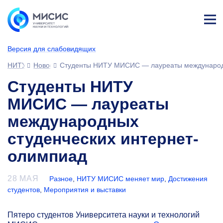
Лич
ны
Версия для слабовидящих
й
каб
НИТУ МИСИС
Новости
Студенты НИТУ МИСИС — лауреаты международн
ине
т
Студенты НИТУ
МИСИС — лауреаты
международных
студенческих интернет-
олимпиад
28 МАЯ
Разное
,
НИТУ МИСИС меняет мир
,
Достижения
студентов
,
Мероприятия и выставки
Пятеро студентов Университета науки и технологий