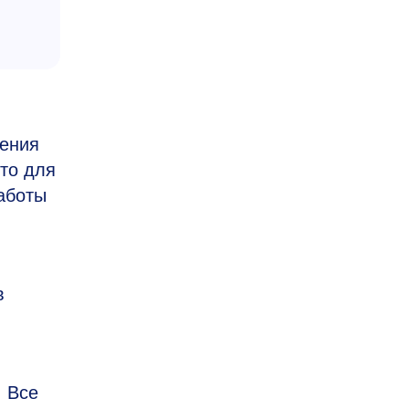
и
ления
сто для
аботы
в
. Все