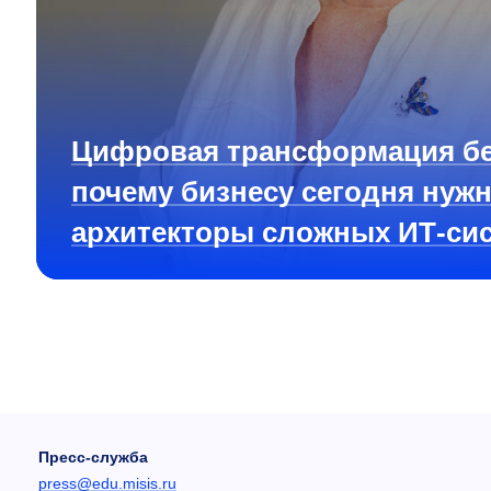
Цифровая трансформация бе
почему бизнесу сегодня нуж
архитекторы сложных ИТ-си
Пресс-служба
press@edu.misis.ru