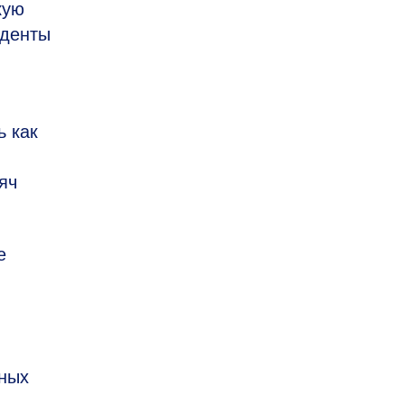
кую
уденты
ь как
яч
е
ьных