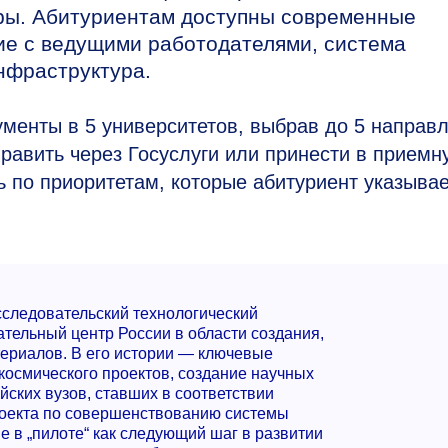
уры. Абитуриентам доступны современные
ие с ведущими работодателями, система
нфраструктура.
ументы в 5 университетов, выбрав до 5 направ
равить через Госуслуги или принести в приемн
ь по приоритетам, которые абитуриент указывае
сследовательский технологический
ельный центр России в области создания,
ериалов. В его истории — ключевые
космического проектов, создание научных
йских вузов, ставших в соответствии
роекта по совершенствованию системы
 в „пилоте“ как следующий шаг в развитии