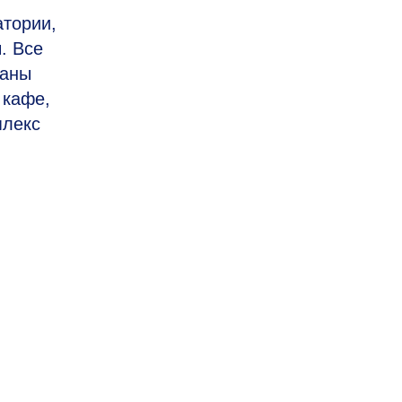
тории,
. Все
даны
 кафе,
плекс