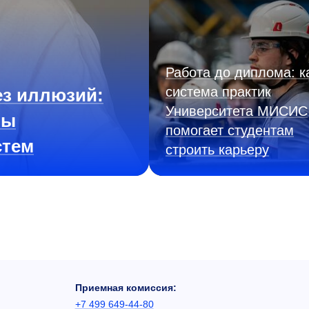
Работа до диплома: к
система практик
з иллюзий:
Университета МИСИС
ны
помогает студентам
стем
строить карьеру
Приемная комиссия:
+7 499 649-44-80