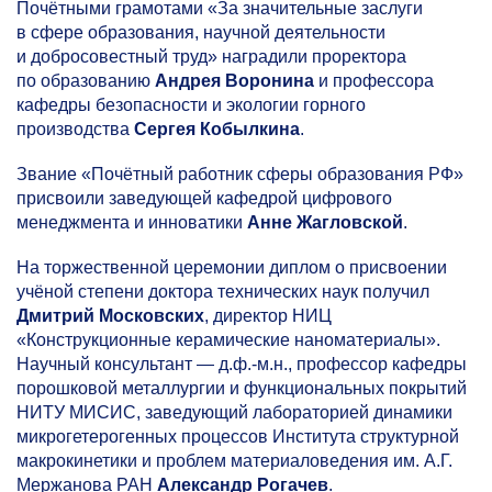
Почётными грамотами «За значительные заслуги
в сфере образования, научной деятельности
и добросовестный труд» наградили проректора
по образованию
Андрея Воронина
и профессора
кафедры безопасности и экологии горного
производства
Сергея Кобылкина
.
Звание «Почётный работник сферы образования РФ»
присвоили заведующей кафедрой цифрового
менеджмента и инноватики
Анне Жагловской
.
На торжественной церемонии диплом о присвоении
учёной степени доктора технических наук получил
Дмитрий Московских
, директор НИЦ
«Конструкционные керамические наноматериалы».
Научный консультант — д.ф.-м.н., профессор кафедры
порошковой металлургии и функциональных покрытий
НИТУ МИСИС, заведующий лабораторией динамики
микрогетерогенных процессов Института структурной
макрокинетики и проблем материаловедения им. А.Г.
Мержанова РАН
Александр Рогачев
.