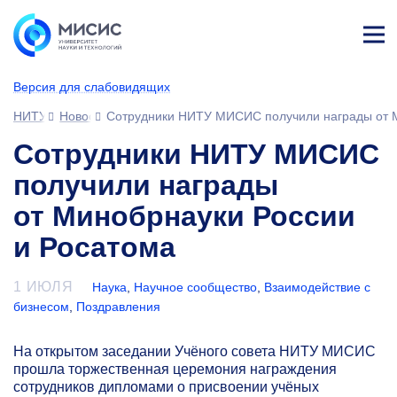
Лич
ны
Версия для слабовидящих
й
каб
НИТУ МИСИС
Новости
Сотрудники НИТУ МИСИС получили награды от М
ине
т
Сотрудники НИТУ МИСИС
получили награды
от Минобрнауки России
и Росатома
1 ИЮЛЯ
Наука
,
Научное сообщество
,
Взаимодействие с
бизнесом
,
Поздравления
На открытом заседании Учёного совета НИТУ МИСИС
прошла торжественная церемония награждения
сотрудников дипломами о присвоении учёных