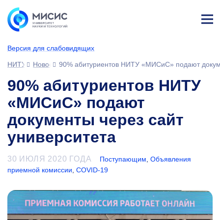
Лич
ны
Версия для слабовидящих
й
каб
НИТУ МИСИС
Новости
90% абитуриентов НИТУ «МИСиС» подают докуме
ине
т
90% абитуриентов НИТУ
«МИСиС» подают
документы через сайт
университета
30 ИЮЛЯ 2020 ГОДА
Поступающим
,
Объявления
приемной комиссии
,
COVID-19