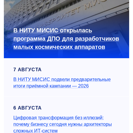
В НИТУ МИСИС открылась
программа ДПО для разработчиков
малых космических аппаратов
7 АВГУСТА
В НИТУ МИСИС подвели предварительные
итоги приёмной кампании — 2026
6 АВГУСТА
Цифровая трансформация без иллюзий:
почему бизнесу сегодня нужны архитекторы
сложных ИТ-систем