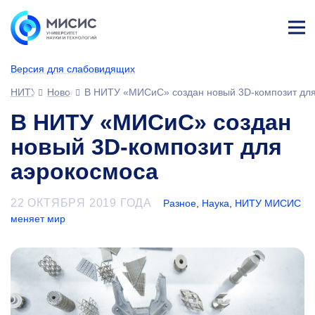
Лич
ны
Версия для слабовидящих
й
каб
НИТУ МИСИС
Новости
В НИТУ «МИСиС» создан новый 3D-композит для
ине
т
В НИТУ «МИСиС» создан
новый 3D-композит для
аэрокосмоса
22 ОКТЯБРЯ 2019 ГОДА
Разное
,
Наука
,
НИТУ МИСИС
меняет мир