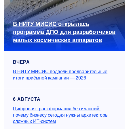
В НИТУ МИСИС открылась
программа ДПО для разработчиков
малых космических аппаратов
ВЧЕРА
В НИТУ МИСИС подвели предварительные
итоги приёмной кампании — 2026
6 АВГУСТА
Цифровая трансформация без иллюзий:
почему бизнесу сегодня нужны архитекторы
сложных ИТ-систем