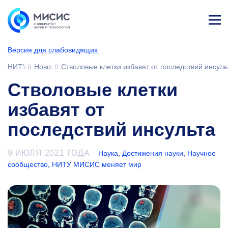
Лич
ны
Версия для слабовидящих
й
каб
НИТУ МИСИС
Новости
Стволовые клетки избавят от последствий инсул
ине
т
Стволовые клетки
избавят от
последствий инсульта
9 ИЮЛЯ 2021 ГОДА
Наука
,
Достижения науки
,
Научное
сообщество
,
НИТУ МИСИС меняет мир