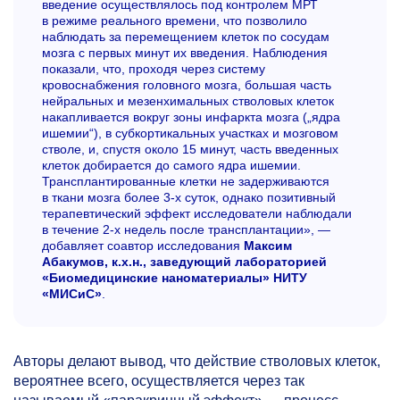
введение осуществлялось под контролем МРТ
в режиме реального времени, что позволило
наблюдать за перемещением клеток по сосудам
мозга с первых минут их введения. Наблюдения
показали, что, проходя через систему
кровоснабжения головного мозга, большая часть
нейральных и мезенхимальных стволовых клеток
накапливается вокруг зоны инфаркта мозга („ядра
ишемии“), в субкортикальных участках и мозговом
стволе, и, спустя около 15 минут, часть введенных
клеток добирается до самого ядра ишемии.
Трансплантированные клетки не задерживаются
в ткани мозга более
3-х
суток, однако позитивный
терапевтический эффект исследователи наблюдали
в течение
2-х
недель после трансплантации», —
добавляет соавтор исследования
Максим
Абакумов, к.х.н., заведующий лабораторией
«Биомедицинские наноматериалы» НИТУ
«МИСиС»
.
Авторы делают вывод, что действие стволовых клеток,
вероятнее всего, осуществляется через так