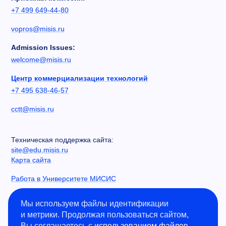
+7 499 649-44-80
vopros@misis.ru
Admission Issues:
welcome@misis.ru
Центр коммерциализации технологий
+7 495 638-46-57
cctt@misis.ru
Техническая поддержка сайта:
site@edu.misis.ru
Карта сайта
Работа в Университете МИСИС
Сведения об образовательной организации
Мы используем файлы идентификации
и метрики. Продолжая пользоваться сайтом,
Информация о закупках
Вы соглашаетесь с
использованием файлов