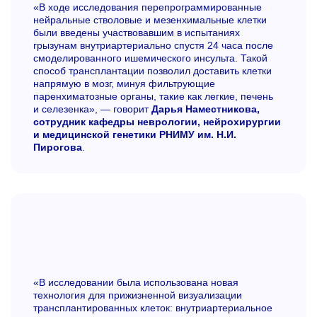
«В ходе исследования перепрограммированные
нейральные стволовые и мезенхимальные клетки
были введены участвовавшим в испытаниях
грызунам внутриартериально спустя 24 часа после
смоделированного ишемического инсульта. Такой
способ трансплантации позволил доставить клетки
напрямую в мозг, минуя фильтрующие
паренхиматозные органы, такие как легкие, печень
и селезенка», — говорит
Дарья Наместникова,
сотрудник кафедры неврологии, нейрохирургии
и медицинской генетики РНИМУ им. Н.И.
Пирогова
.
«В исследовании была использована новая
технология для прижизненной визуализации
трансплантированных клеток: внутриартериальное