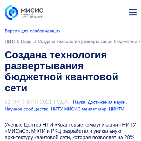
Лич
ны
Версия для слабовидящих
й
каб
НИТУ МИСИС
Новости
Создана технология развертывания бюджетной к
ине
т
Создана технология
развертывания
бюджетной квантовой
сети
21 ОКТЯБРЯ 2021 ГОДА
Наука
,
Достижения науки
,
Научное сообщество
,
НИТУ МИСИС меняет мир
,
ЦИНТИ
Ученые Центра НТИ «Квантовые коммуникации» НИТУ
«МИСиС», МФТИ и РКЦ разработали уникальную
архитектуру квантовой сети, которая позволяет на 28%