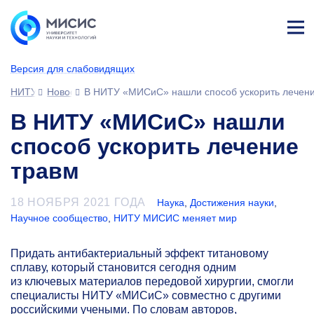
Лич
ны
Версия для слабовидящих
й
каб
НИТУ МИСИС
Новости
В НИТУ «МИСиС» нашли способ ускорить лечени
ине
т
В НИТУ «МИСиС» нашли
способ ускорить лечение
травм
18 НОЯБРЯ 2021 ГОДА
Наука
,
Достижения науки
,
Научное сообщество
,
НИТУ МИСИС меняет мир
Придать антибактериальный эффект титановому
сплаву, который становится сегодня одним
из ключевых материалов передовой хирургии, смогли
специалисты НИТУ «МИСиС» совместно с другими
российскими учеными. По словам авторов,