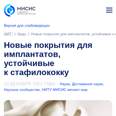
Лич
ны
Версия для слабовидящих
й
каб
НИТУ МИСИС
Новости
Новые покрытия для имплантатов, устойчивые к 
ине
т
Новые покрытия для
имплантатов,
устойчивые
к стафилококку
10 ДЕКАБРЯ 2021 ГОДА
Наука
,
Достижения науки
,
Научное сообщество
,
НИТУ МИСИС меняет мир