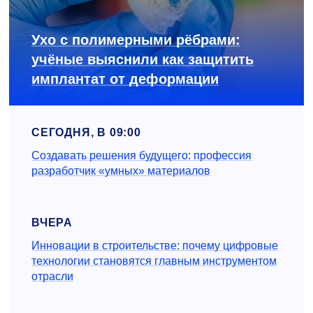
Ухо с полимерными рёбрами:
учёные выяснили как защитить
имплантат от деформации
СЕГОДНЯ, В 09:00
Создавать решения будущего: профессия
разработчик «умных» материалов
ВЧЕРА
Инновации в строительстве: почему цифровые
технологии становятся главным инструментом
отрасли