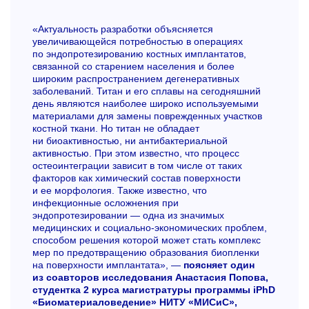
«Актуальность разработки объясняется
увеличивающейся потребностью в операциях
по эндопротезированию костных имплантатов,
связанной со старением населения и более
широким распространением дегенеративных
заболеваний. Титан и его сплавы на сегодняшний
день являются наиболее широко используемыми
материалами для замены поврежденных участков
костной ткани. Но титан не обладает
ни биоактивностью, ни антибактериальной
активностью. При этом известно, что процесс
остеоинтеграции зависит в том числе от таких
факторов как химический состав поверхности
и ее морфология. Также известно, что
инфекционные осложнения при
эндопротезировании — одна из значимых
медицинских и социально-экономических проблем,
способом решения которой может стать комплекс
мер по предотвращению образования биопленки
на поверхности имплантата», —
поясняет один
из соавторов исследования Анастасия Попова,
студентка 2 курса магистратуры программы iPhD
«Биоматериаловедение» НИТУ «МИСиС»,