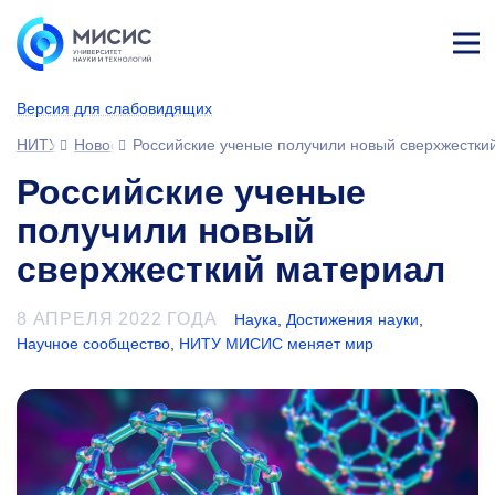
Лич
ны
Версия для слабовидящих
й
каб
НИТУ МИСИС
Новости
Российские ученые получили новый сверхжестки
ине
т
Российские ученые
получили новый
сверхжесткий материал
8 АПРЕЛЯ 2022 ГОДА
Наука
,
Достижения науки
,
Научное сообщество
,
НИТУ МИСИС меняет мир