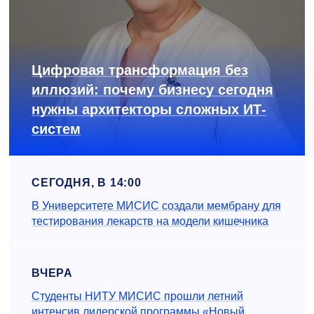
Цифровая трансформация без
иллюзий: почему бизнесу сегодня
нужны архитекторы сложных ИТ-
систем
СЕГОДНЯ, В 14:00
В Университете МИСИС создали мембрану для
тестирования лекарств на модели кишечника
ВЧЕРА
Студенты НИТУ МИСИС прошли летний
интенсив лидерской программы «Новый