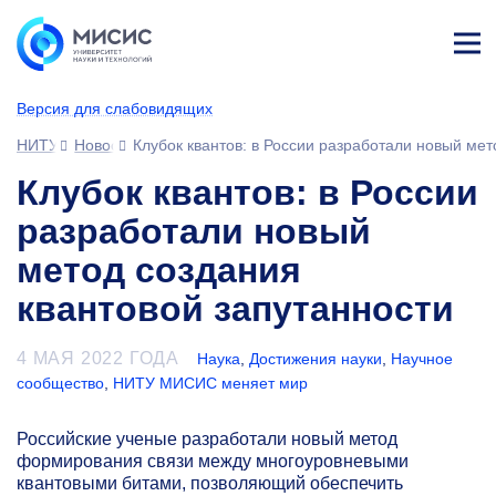
Лич
ны
Версия для слабовидящих
й
каб
НИТУ МИСИС
Новости
Клубок квантов: в России разработали новый мет
ине
т
Клубок квантов: в России
разработали новый
метод создания
квантовой запутанности
4 МАЯ 2022 ГОДА
Наука
,
Достижения науки
,
Научное
сообщество
,
НИТУ МИСИС меняет мир
Российские ученые разработали новый метод
формирования связи между многоуровневыми
квантовыми битами, позволяющий обеспечить