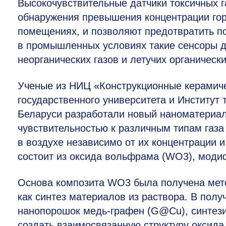
Высокочувствительные датчики токсичных г
обнаружения превышения концентрации гор
помещениях, и позволяют предотвратить п
в промышленных условиях такие сенсоры д
неорганических газов и летучих органическ
Ученые из НИЦ «Конструкционные керамич
государственного университета и Институт
Беларуси разработали новый наноматериал
чувствительностью к различным типам газ
в воздухе независимо от их концентрации
состоит из оксида вольфрама (WO3), моди
Основа композита WO3 была получена мето
как синтез материалов из раствора. В пол
нанопорошок медь-графен (G@Cu), синтези
создать взаимосвязанную структуру оксида