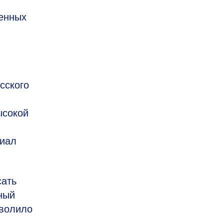
венных
сского
ысокой
риал
сать
ный
зволило