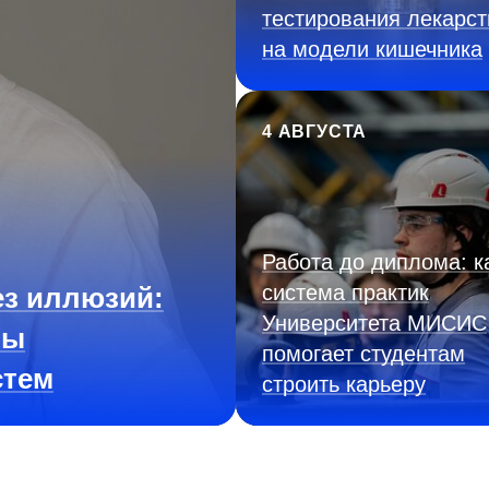
тестирования лекарст
на модели кишечника
4 АВГУСТА
Работа до диплома: к
система практик
з иллюзий:
Университета МИСИС
ны
помогает студентам
стем
строить карьеру