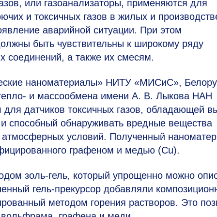
азов, или газоанализаторы, применяются для
ючих и токсичных газов в жилых и производст
оявление аварийной ситуации. При этом
олжны быть чувствительны к широкому ряду
их соединений, а также их смесям.
еские наноматериалы» НИТУ «МИСиС», Белору
 тепло‑ и массообмена имени А. В. Лыкова НАН
 для датчиков токсичных газов, обладающей в
а и способный обнаруживать вредные вещества
 и атмосферных условий. Полученный наномате
фицированного графеном и медью (Cu).
дом золь-гель, который упрощенно можно опи
ученный гель-прекурсор добавляли композицион
рованный методом горения растворов. Это по
 вольфрама, графена и меди.