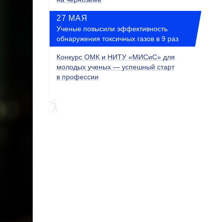
27 МАЯ
Ученые повысили эффективность
обнаружения токсичных газов в 9 раз
Конкурс ОМК и НИТУ «МИСиС» для
молодых ученых — успешный старт
в профессии