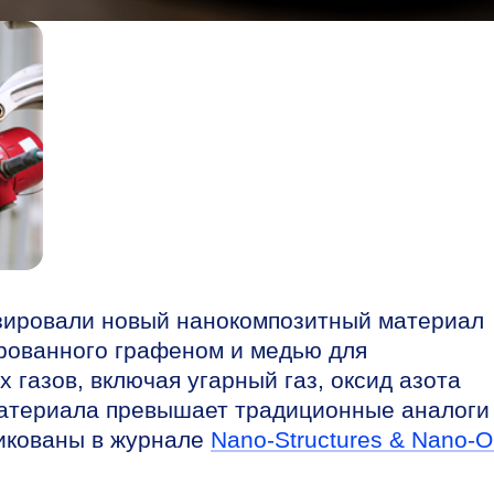
езировали новый нанокомпозитный материал
рованного графеном и медью для
 газов, включая угарный газ, оксид азота
материала превышает традиционные аналоги
ликованы в журнале
Nano-Structures & Nano-O