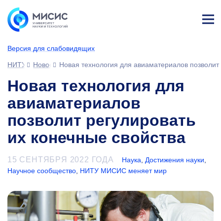
Лич
ны
Версия для слабовидящих
й
каб
НИТУ МИСИС
Новости
Новая технология для авиаматериалов позволит 
ине
т
Новая технология для
авиаматериалов
позволит регулировать
их конечные свойства
15 СЕНТЯБРЯ 2022 ГОДА
Наука
,
Достижения науки
,
Научное сообщество
,
НИТУ МИСИС меняет мир