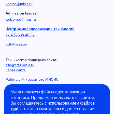
vopros@misis.ru
Admission Issues:
welcome@misis.ru
Центр коммерциализации технологий
+7 495 638-46-57
cctt@misis.ru
Техническая поддержка сайта:
site@edu.misis.ru
Карта сайта
Работа в Университете МИСИС
Сведения об образовательной организации
Мы используем файлы идентификации
и метрики. Продолжая пользоваться сайтом,
Информация о закупках
Вы соглашаетесь с
использованием файлов
Противодействие коррупции
куки
, а также ознакомлены и даете согласие
Политика конфиденциальности