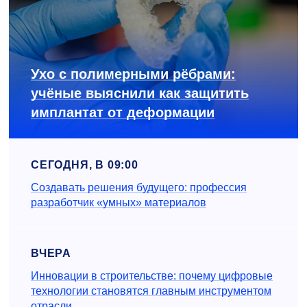
Ухо с полимерными рёбрами:
учёные выяснили как защитить
имплантат от деформации
СЕГОДНЯ, В 09:00
Создавать решения будущего: профессия
разработчик «умных» материалов
ВЧЕРА
Инновации в строительстве: почему цифровые
технологии становятся главным инструментом
отрасли