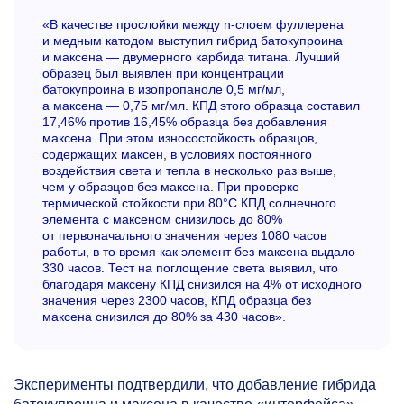
«В качестве прослойки между n-слоем фуллерена
и медным катодом выступил гибрид батокупроина
и максена — двумерного карбида титана. Лучший
образец был выявлен при концентрации
батокупроина в изопропаноле 0,5 мг/мл,
а максена — 0,75 мг/мл. КПД этого образца составил
17,46% против 16,45% образца без добавления
максена. При этом износостойкость образцов,
содержащих максен, в условиях постоянного
воздействия света и тепла в несколько раз выше,
чем у образцов без максена. При проверке
термической стойкости при 80°C КПД солнечного
элемента с максеном снизилось до 80%
от первоначального значения через 1080 часов
работы, в то время как элемент без максена выдало
330 часов. Тест на поглощение света выявил, что
благодаря максену КПД снизился на 4% от исходного
значения через 2300 часов, КПД образца без
максена снизился до 80% за 430 часов».
Эксперименты подтвердили, что добавление гибрида