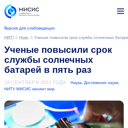
Лич
ны
Версия для слабовидящих
й
каб
НИТУ МИСИС
Новости
Ученые повысили срок службы солнечных батарей
ине
т
Ученые повысили срок
службы солнечных
батарей в пять раз
28 СЕНТЯБРЯ 2022 ГОДА
Наука
,
Достижения науки
,
НИТУ МИСИС меняет мир