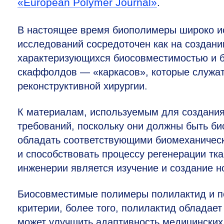
«European Polymer Journal»
.
В настоящее время биополимеры широко и
исследований сосредоточен как на создан
характеризующихся биосовместимостью и б
скаффолдов — «каркасов», которые служат
реконструктивной хирургии.
К материалам, используемым для создания
требований, поскольку они должны быть би
обладать соответствующими биомеханическ
и способствовать процессу регенерации тк
инженерии является изучение и создание 
Биосовместимые полимеры полилактид и п
критерии, более того, полилактид облада
может улучшить адаптивность медицинских 