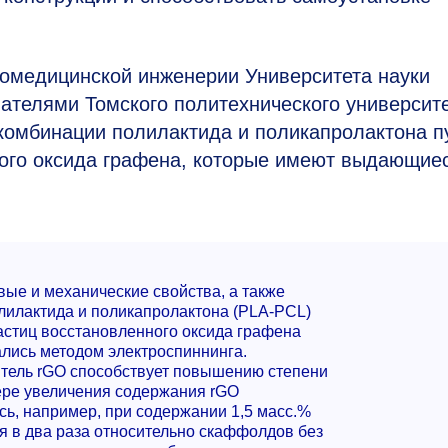
иомедицинской инженерии Университета науки
ателями Томского политехнического университ
комбинации полилактида и поликапролактона п
ного оксида графена, которые имеют выдающие
вые и механические свойства, а также
лилактида и поликапролактона (PLA-PCL)
стиц восстановленного оксида графена
лись методом электроспиннинга.
итель rGO способствует повышению степени
ере увеличения содержания rGO
сь, например, при содержании 1,5 масс.%
я в два раза относительно скаффолдов без