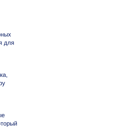
рных
я для
ка,
ру
ые
оторый