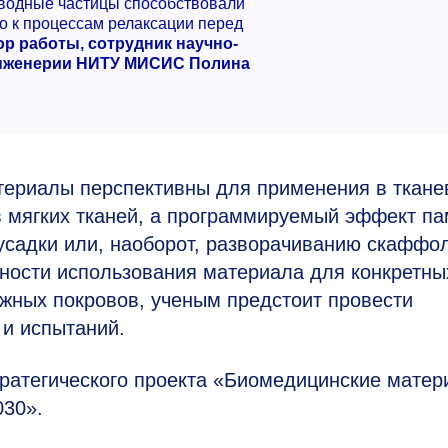
оводные частицы способствовали
о к процессам релаксации перед
ор работы, сотрудник научно-
инженерии НИТУ МИСИС Полина
териалы перспективны для применения в ткане
в мягких тканей, а программируемый эффект па
усадки или, наоборот, разворачиванию скаффо
жности использования материала для конкретны
ожных покровов, ученым предстоит провести
и испытаний.
ратегического проекта «Биомедицинские мате
030».