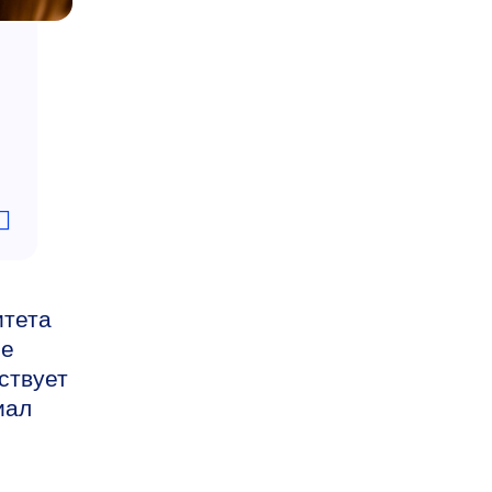
итета
ие
ствует
иал