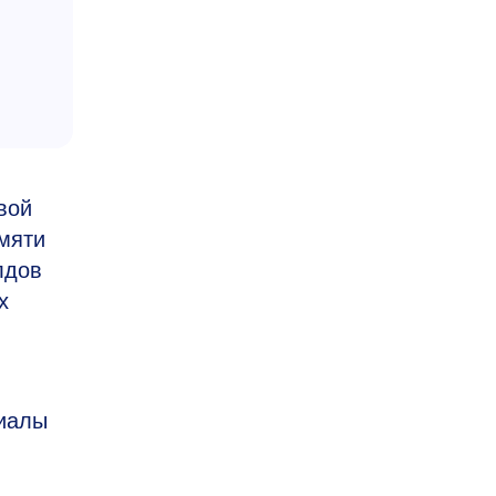
вой
мяти
лдов
х
риалы