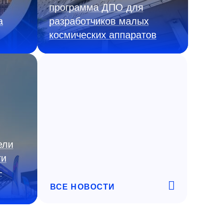
программа ДПО для
а
разработчиков малых
космических аппаратов
ели
ги
—
ВСЕ НОВОСТИ