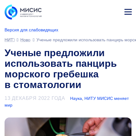
Лич
ны
Версия для слабовидящих
й
каб
НИТУ МИСИС
Новости
Ученые предложили использовать панцирь морск
ине
т
Ученые предложили
использовать панцирь
морского гребешка
в стоматологии
13 ДЕКАБРЯ 2022 ГОДА
Наука
,
НИТУ МИСИС меняет
мир