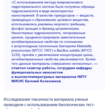
«С использованием метода микроволнового
гидротермального синтеза были получены образцы
гидроксиапатита в виде мезопористых
наностержней. В качестве прекурсоров — веществ,
приводящих к образованию целевого вещества,
использовались раковины морского гребешка,
фосфат кальция и бромид цетримониума.
Наностержни гидроксиапатита, легированные
цинком, продемонстрировали замечательные
антибактериальные свойства по отношению
к антропоидным патогенным бактериям Klebsiella
pneumoniae (MTCC 7407) и Bacillus subtilis (MTCC
1133), причём с увеличением концентрации цинка,
антибактериальные свойства увеличиваются. Более
того данные материалы совершенно нетоксичны»,
—
отметил соавтор работы, сотрудник кафедры
функциональных наносистем
и высокотемпературных материалов НИТУ
МИСИС Евгений Колесников
.
Исследования токсичности материала ученые
проводили с использованием биологических тест-